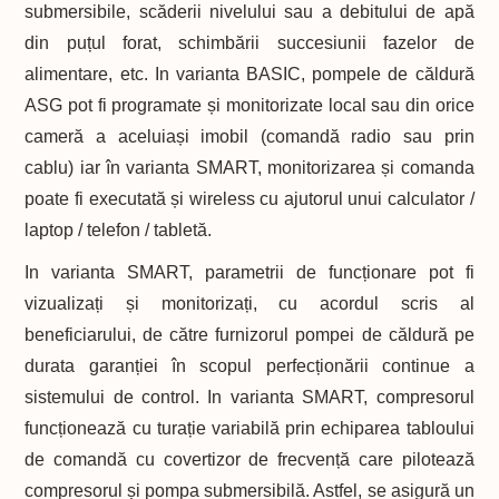
submersibile, scăderii nivelului sau a debitului de apă
din puțul forat, schimbării succesiunii fazelor de
alimentare, etc. In varianta BASIC, pompele de căldură
ASG pot fi programate și monitorizate local sau din orice
cameră a aceluiași imobil (comandă radio sau prin
cablu) iar în varianta SMART, monitorizarea și comanda
poate fi executată și wireless cu ajutorul unui calculator /
laptop / telefon / tabletă.
In varianta SMART, parametrii de funcționare pot fi
vizualizați și monitorizați, cu acordul scris al
beneficiarului, de către furnizorul pompei de căldură pe
durata garanției în scopul perfecționării continue a
sistemului de control. In varianta SMART, compresorul
funcționează cu turație variabilă prin echiparea tabloului
de comandă cu covertizor de frecvență care pilotează
compresorul și pompa submersibilă. Astfel, se asigură un