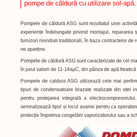
pompe de căldură cu utilizare sol-apă.
Pompele de căldură ASG sunt rezultatul unei activită
experiențe îndelungate privind montajul, repararea ș
furnizori mondiali tradiționali, în baza contractelor de
ne aparține.
Pompele de căldură ASG sunt caracterizate de cel mai
în jurul valorii de 11-14aµC, din pânza de apă freatică
Pompele de caldura ASG utilizează cele mai perform
tipuri de condensatoare brazate realizate din oțel 
pentru protejarea integrală a electrocompresorului
semnalizează tipul și locul avariei pentru ca operato
protecție împotriva congelării vaporizatorului sau a sc