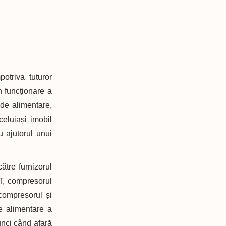
otriva tuturor
în funcționare a
 de alimentare,
eluiași imobil
 ajutorul unui
ătre furnizorul
T, compresorul
compresorul și
e alimentare a
unci când afară