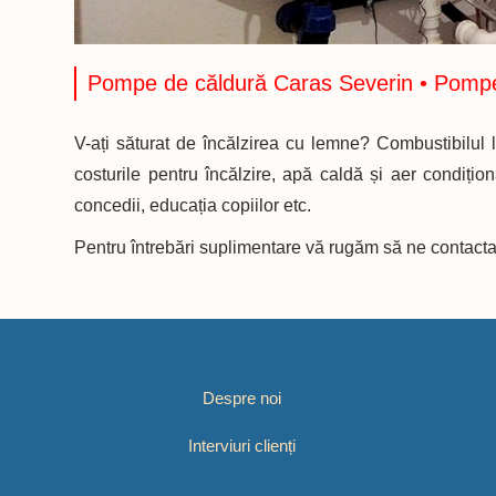
Pompe de căldură Caras Severin • Pomp
V-ați săturat de încălzirea cu lemne? Combustibilu
costurile pentru încălzire, apă caldă și aer condiționa
concedii, educația copiilor etc.
Pentru întrebări suplimentare vă rugăm să ne contactaț
Despre noi
Interviuri clienți