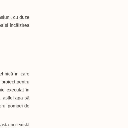
nsiuni, cu duze
a și încălzirea
ehnică în care
 proiect pentru
uie executat în
, astfel apa să
torul pompei de
asta nu există