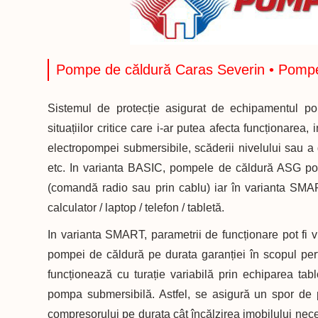
Pompe de căldură Caras Severin • Pomp
Sistemul de protecție asigurat de echipamentul po
situațiilor critice care i-ar putea afecta funcționarea, 
electropompei submersibile, scăderii nivelului sau a 
etc. In varianta BASIC, pompele de căldură ASG pot 
(comandă radio sau prin cablu) iar în varianta SMAR
calculator / laptop / telefon / tabletă.
In varianta SMART, parametrii de funcționare pot fi viz
pompei de căldură pe durata garanției în scopul per
funcționează cu turație variabilă prin echiparea ta
pompa submersibilă. Astfel, se asigură un spor de p
compresorului pe durata cât încălzirea imobilului nece