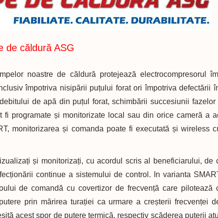
e de căldură ASG
mpelor noastre de căldură protejează electrocompresorul împ
inclusiv împotriva nisipării puțului forat ori împotriva defectării 
debitului de apă din puțul forat, schimbării succesiunii fazelor
fi programate și monitorizate local sau din orice cameră a ac
T, monitorizarea și comanda poate fi executată și wireless cu
ualizați și monitorizați, cu acordul scris al beneficiarului, de c
fecționării continue a sistemului de control. In varianta SMAR
bloului de comandă cu covertizor de frecvență care pilotează 
utere prin mărirea turației ca urmare a creșterii frecvenței d
sită acest spor de putere termică, respectiv scăderea puterii at