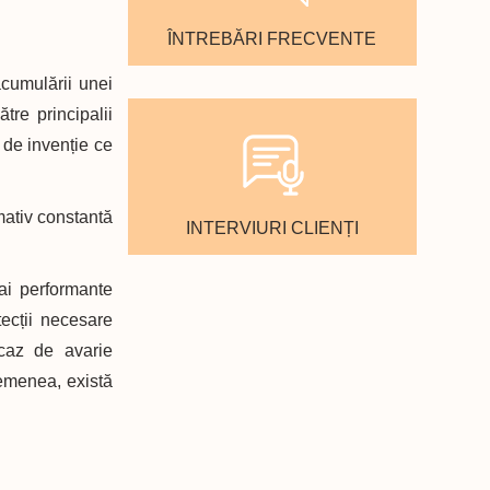
ÎNTREBĂRI FRECVENTE
acumulării unei
tre principalii
t de invenție ce
mativ constantă
INTERVIURI CLIENȚI
ai performante
ecții necesare
 caz de avarie
semenea, există