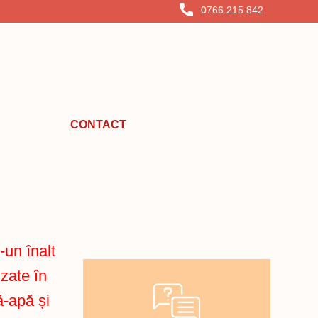
0766.215.842
CONTACT
un înalt
izate în
ă-apă și