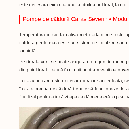
este necesara execuția unui al doilea puț forat, la o 
Pompe de căldură Caras Severin • Modul de
Temperatura în sol la câțiva metri adâncime, este 
căldură geotermală este un sistem de încălzire sau cl
locuință.
Pe durata verii se poate asigura un regim de răcire 
din puțul forat, trecută în circuit printr-un ventilo-convec
In cazul în care este necesară o răcire accentuată, se 
în care pompa de căldură trebuie să funcționeze. In a
fi utilizat pentru a încălzi apa caldă menajeră, o piscin