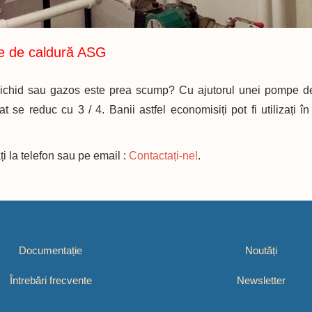
e de caldură ASG
l lichid sau gazos este prea scump? Cu ajutorul unei pompe 
t se reduc cu 3 / 4. Banii astfel economisiți pot fi utilizați în
i la telefon sau pe email :
Contactați-ne!
.
Documentație
Noutăți
Întrebări frecvente
Newsletter