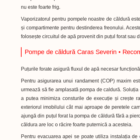
nu este foarte frig.
Vaporizatorul pentru pompele noastre de căldură este 
și compartimente pentru destinderea freonului. Aceste
folosește circuitul de apă provenit din puțul forat sau 
Pompe de căldură Caras Severin • Recoma
Puțurile forate asigură fluxul de apă necesar funcțion
Pentru asigurarea unui randament (COP) maxim este 
urmează să fie amplasată pompa de caldură. Soluția opt
a putea minimiza consturile de execuție și crește ra
exteriorul imobilului cât mai aproape de peretele ca
ajungă din puțul forat la pompa de căldură fără a pie
căldura are loc o răcire foarte puternică a acesteia.
Pentru evacuarea apei se poate utiliza instalația d