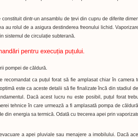
constituit dintr-un ansamblu de țevi din cupru de diferite dime
a au rolul de a asigura destinderea freonului lichid. Vaporizare
din sistemul de circulație subterană.
ndări pentru execuția puțului.
ării pompei de căldură.
recomandat ca puțul forat să fie amplasat chiar în camera t
imă este ca aceste detalii să fie finalizate încă din stadiul de
ndamentul. Dacă acest lucru nu este posibil, puțul forat treb
merei tehnice în care urmează a fi amplasată pompa de căldură
rde din energia sa termică. Odată cu trecerea apei prin vaporiza
e evacuare a apei pluviale sau menajere a imobilului. Dacă ace