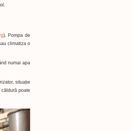
ol.
rg
). Pompa de
sau climatiza o
izând numai apa
zator, situație
e căldură poate