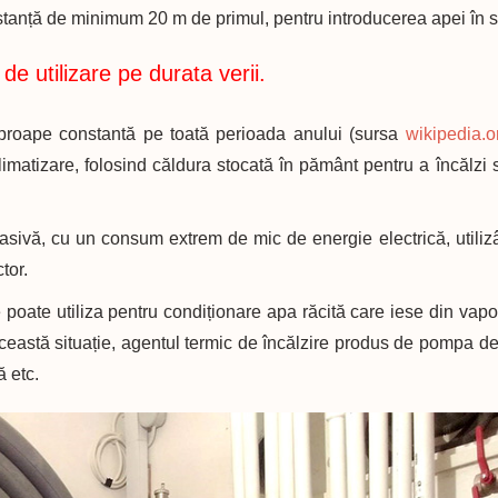
distanță de minimum 20 m de primul, pentru introducerea apei în s
 utilizare pe durata verii.
aproape constantă pe toată perioada anului (sursa
wikipedia.o
imatizare, folosind căldura stocată în pământ pentru a încălzi 
pasivă, cu un consum extrem de mic de energie electrică, util
tor.
poate utiliza pentru condiționare apa răcită care iese din vapori
ceastă situație, agentul termic de încălzire produs de pompa d
ă etc.