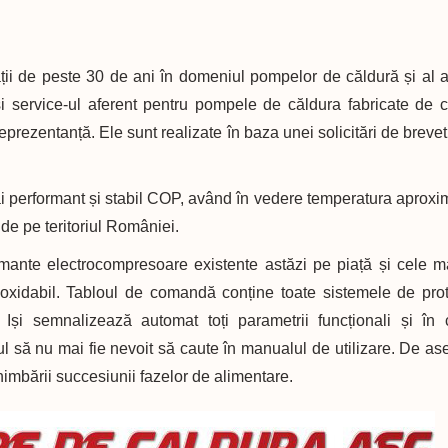
ții de peste 30 de ani în domeniul pompelor de căldură și al 
i service-ul aferent pentru pompele de căldura fabricate de că
 reprezentanță. Ele sunt realizate în baza unei solicitări de breve
 performant și stabil COP, având în vedere temperatura aproxi
 de pe teritoriul României.
ante electrocompresoare existente astăzi pe piață și cele m
inoxidabil. Tabloul de comandă conține toate sistemele de prot
. Iși semnalizează automat toți parametrii funcționali și în
rul să nu mai fie nevoit să caute în manualul de utilizare. De a
himbării succesiunii fazelor de alimentare.