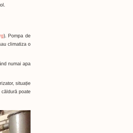
ol.
rg
). Pompa de
sau climatiza o
izând numai apa
zator, situație
e căldură poate