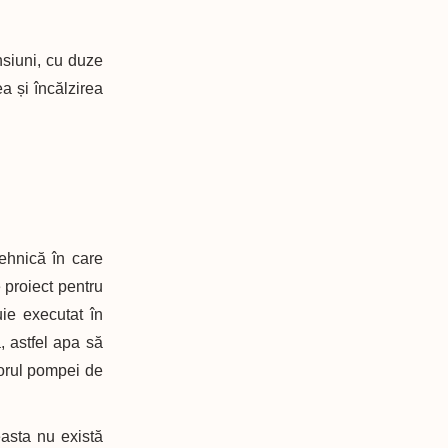
nsiuni, cu duze
a și încălzirea
ehnică în care
 proiect pentru
uie executat în
, astfel apa să
torul pompei de
asta nu există