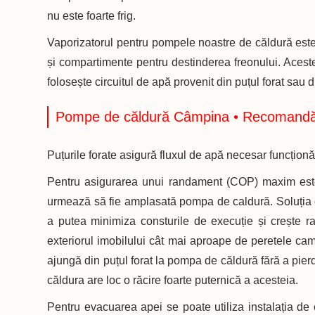
nu este foarte frig.
Vaporizatorul pentru pompele noastre de căldură este 
și compartimente pentru destinderea freonului. Aceste
folosește circuitul de apă provenit din puțul forat sau 
Pompe de căldură Câmpina • Recomandări
Puțurile forate asigură fluxul de apă necesar funcțion
Pentru asigurarea unui randament (COP) maxim este 
urmează să fie amplasată pompa de caldură. Soluția opt
a putea minimiza consturile de execuție și crește ra
exteriorul imobilului cât mai aproape de peretele ca
ajungă din puțul forat la pompa de căldură fără a pie
căldura are loc o răcire foarte puternică a acesteia.
Pentru evacuarea apei se poate utiliza instalația d