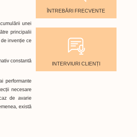
ÎNTREBĂRI FRECVENTE
acumulării unei
tre principalii
t de invenție ce
mativ constantă
INTERVIURI CLIENȚI
ai performante
ecții necesare
 caz de avarie
semenea, există