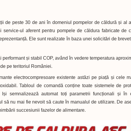
ții de peste 30 de ani în domeniul pompelor de căldură și al 
i service-ul aferent pentru pompele de căldura fabricate de că
 reprezentanță. Ele sunt realizate în baza unei solicitări de breve
 performant și stabil COP, având în vedere temperatura aproxi
 de pe teritoriul României.
ante electrocompresoare existente astăzi pe piață și cele m
inoxidabil. Tabloul de comandă conține toate sistemele de prot
. Iși semnalizează automat toți parametrii funcționali și în
rul să nu mai fie nevoit să caute în manualul de utilizare. De a
himbării succesiunii fazelor de alimentare.