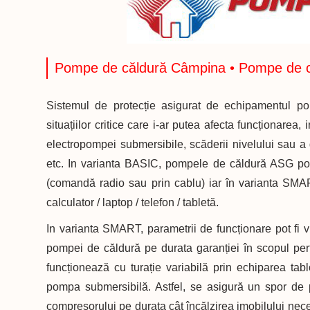
Pompe de căldură Câmpina • Pompe de 
Sistemul de protecție asigurat de echipamentul po
situațiilor critice care i-ar putea afecta funcționarea, 
electropompei submersibile, scăderii nivelului sau a 
etc. In varianta BASIC, pompele de căldură ASG pot 
(comandă radio sau prin cablu) iar în varianta SMAR
calculator / laptop / telefon / tabletă.
In varianta SMART, parametrii de funcționare pot fi viz
pompei de căldură pe durata garanției în scopul per
funcționează cu turație variabilă prin echiparea ta
pompa submersibilă. Astfel, se asigură un spor de p
compresorului pe durata cât încălzirea imobilului nece