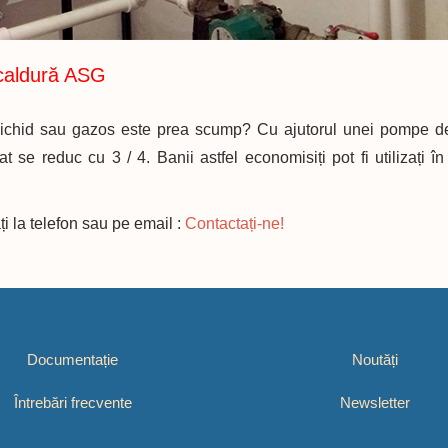
caldură ASG
l lichid sau gazos este prea scump? Cu ajutorul unei pompe 
t se reduc cu 3 / 4. Banii astfel economisiți pot fi utilizați în
i la telefon sau pe email :
Contactați-ne!
Documentație
Noutăți
Întrebări frecvente
Newsletter