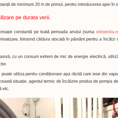
distanță de minimum 20 m de primul, pentru introducerea apei în s
izare pe durata verii.
aproape constantă pe toată perioada anului (sursa
wikipedia.o
imatizare, folosind căldura stocată în pământ pentru a încălzi 
pasivă, cu un consum extrem de mic de energie electrică, util
tor.
poate utiliza pentru condiționare apa răcită care iese din vapori
ceastă situație, agentul termic de încălzire produs de pompa d
ă etc.