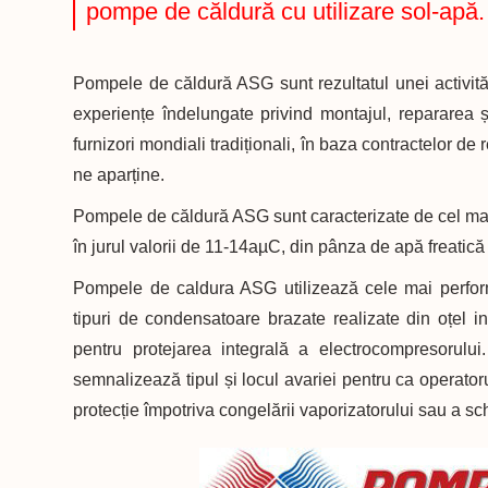
pompe de căldură cu utilizare sol-apă.
Pompele de căldură ASG sunt rezultatul unei activită
experiențe îndelungate privind montajul, repararea ș
furnizori mondiali tradiționali, în baza contractelor de
ne aparține.
Pompele de căldură ASG sunt caracterizate de cel mai
în jurul valorii de 11-14aµC, din pânza de apă freatică
Pompele de caldura ASG utilizează cele mai perform
tipuri de condensatoare brazate realizate din oțel 
pentru protejarea integrală a electrocompresorului
semnalizează tipul și locul avariei pentru ca operato
protecție împotriva congelării vaporizatorului sau a sc