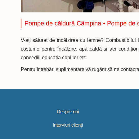
Pompe de căldură Câmpina • Pompe de 
V-ați săturat de încălzirea cu lemne? Combustibilu
costurile pentru încălzire, apă caldă și aer condiționa
concedii, educația copiilor etc.
Pentru întrebări suplimentare vă rugăm să ne contactaț
Despre noi
Interviuri clienți