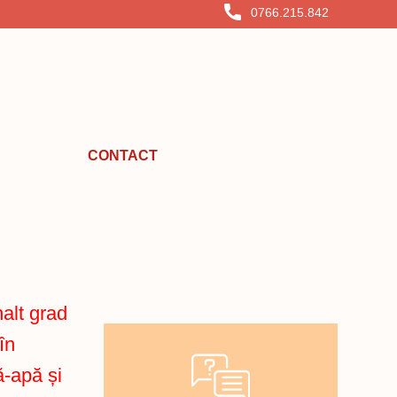
0766.215.842
CONTACT
alt grad
în
ă-apă și