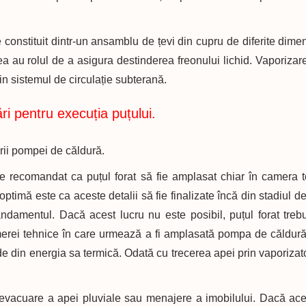
constituit dintr-un ansamblu de țevi din cupru de diferite dime
a au rolul de a asigura destinderea freonului lichid. Vaporizare
din sistemul de circulație subterană.
 pentru execuția puțului.
ării pompei de căldură.
recomandat ca puțul forat să fie amplasat chiar în camera t
imă este ca aceste detalii să fie finalizate încă din stadiul de
ndamentul. Dacă acest lucru nu este posibil, puțul forat treb
merei tehnice în care urmează a fi amplasată pompa de căldură
rde din energia sa termică. Odată cu trecerea apei prin vaporiza
e evacuare a apei pluviale sau menajere a imobilului. Dacă ace