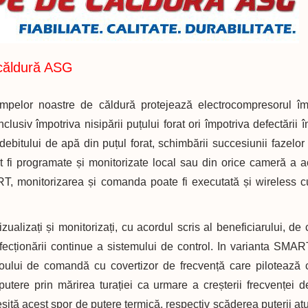
căldură ASG
mpelor noastre de căldură protejează electrocompresorul împ
inclusiv împotriva nisipării puțului forat ori împotriva defectării 
debitului de apă din puțul forat, schimbării succesiunii fazelor
fi programate și monitorizate local sau din orice cameră a ac
T, monitorizarea și comanda poate fi executată și wireless cu
ualizați și monitorizați, cu acordul scris al beneficiarului, de c
fecționării continue a sistemului de control. In varianta SMAR
bloului de comandă cu covertizor de frecvență care pilotează 
utere prin mărirea turației ca urmare a creșterii frecvenței d
sită acest spor de putere termică, respectiv scăderea puterii at