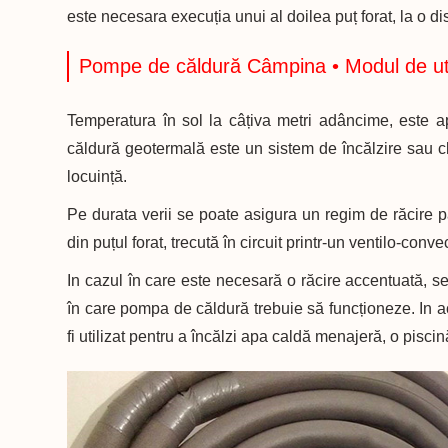
este necesara execuția unui al doilea puț forat, la o 
Pompe de căldură Câmpina • Modul de util
Temperatura în sol la câțiva metri adâncime, este 
căldură geotermală este un sistem de încălzire sau cl
locuință.
Pe durata verii se poate asigura un regim de răcire 
din puțul forat, trecută în circuit printr-un ventilo-convec
In cazul în care este necesară o răcire accentuată, se 
în care pompa de căldură trebuie să funcționeze. In a
fi utilizat pentru a încălzi apa caldă menajeră, o piscin