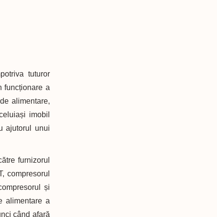
otriva tuturor
în funcționare a
 de alimentare,
eluiași imobil
 ajutorul unui
ătre furnizorul
T, compresorul
compresorul și
e alimentare a
unci când afară