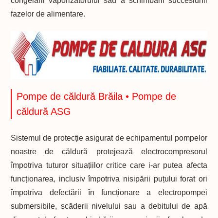
congelării vaporizatorului sau a schimbării succesiunii
fazelor de alimentare.
Pompe de căldură Brăila • Pompe de
căldură ASG
Sistemul de protecție asigurat de echipamentul pompelor
noastre de căldură protejează electrocompresorul
împotriva tuturor situațiilor critice care i-ar putea afecta
funcționarea, inclusiv împotriva nisipării puțului forat ori
împotriva defectării în funcționare a electropompei
submersibile, scăderii nivelului sau a debitului de apă