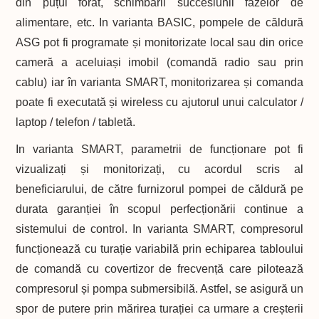
din puțul forat, schimbării succesiunii fazelor de
alimentare, etc. In varianta BASIC, pompele de căldură
ASG pot fi programate și monitorizate local sau din orice
cameră a aceluiași imobil (comandă radio sau prin
cablu) iar în varianta SMART, monitorizarea și comanda
poate fi executată și wireless cu ajutorul unui calculator /
laptop / telefon / tabletă.
In varianta SMART, parametrii de funcționare pot fi
vizualizați și monitorizați, cu acordul scris al
beneficiarului, de către furnizorul pompei de căldură pe
durata garanției în scopul perfecționării continue a
sistemului de control. In varianta SMART, compresorul
funcționează cu turație variabilă prin echiparea tabloului
de comandă cu covertizor de frecvență care pilotează
compresorul și pompa submersibilă. Astfel, se asigură un
spor de putere prin mărirea turației ca urmare a creșterii