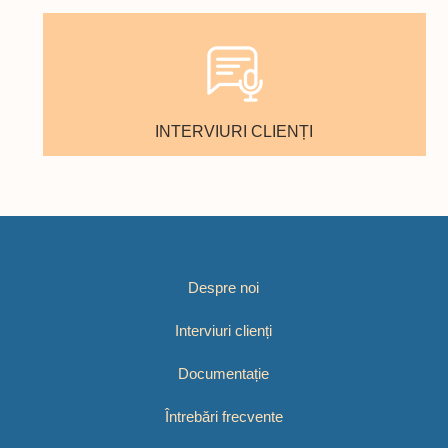
INTERVIURI CLIENȚI
Despre noi
Interviuri clienți
Documentație
Întrebări frecvente